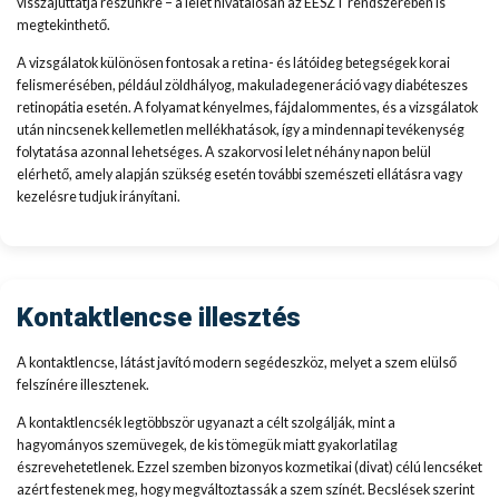
visszajuttatja részünkre – a lelet hivatalosan az EESZT rendszerében is
megtekinthető.
A vizsgálatok különösen fontosak a retina- és látóideg betegségek korai
felismerésében, például zöldhályog, makuladegeneráció vagy diabéteszes
retinopátia esetén. A folyamat kényelmes, fájdalommentes, és a vizsgálatok
után nincsenek kellemetlen mellékhatások, így a mindennapi tevékenység
folytatása azonnal lehetséges. A szakorvosi lelet néhány napon belül
elérhető, amely alapján szükség esetén további szemészeti ellátásra vagy
kezelésre tudjuk irányítani.
Kontaktlencse illesztés
A kontaktlencse, látást javító modern segédeszköz, melyet a szem elülső
felszínére illesztenek.
A kontaktlencsék legtöbbször ugyanazt a célt szolgálják, mint a
hagyományos szemüvegek, de kis tömegük miatt gyakorlatilag
észrevehetetlenek. Ezzel szemben bizonyos kozmetikai (divat) célú lencséket
azért festenek meg, hogy megváltoztassák a szem színét. Becslések szerint