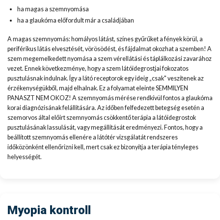
ha magas a szemnyomása
ha a glaukóma előfordult már a családjában
A magas szemnyomás: homályos látást, színes gyűrűket a fények körül, a
periférikus látás elvesztését, vörösödést, és fájdalmat okozhat a szemben! A
szem megemelkedett nyomása a szem vérellátási és táplálkozási zavarához
vezet. Ennek következménye, hogy a szem látóidegrostjai fokozatos
pusztulásnak indulnak. Így a látó receptorok egy ideig „csak" veszítenek az
érzékenységükből, majd elhalnak. Ez a folyamat eleinte SEMMILYEN
PANASZT NEM OKOZ! A szemnyomás mérése rendkívül fontos a glaukóma
korai diagnózisának felállítására. Az időben felfedezett betegség esetén a
szemorvos által előírt szemnyomás csökkentő terápia a látóidegrostok
pusztulásának lassulását, vagy megállítását eredményezi. Fontos, hogy a
beállított szemnyomás ellenére a látótér vizsgálatát rendszeres
időközönként ellenőrizni kell, mert csak ez bizonyítja a terápia tényleges
helyességét.
Myopia kontroll