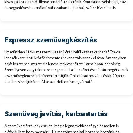
kiszolgálás raktárról, illetve rendelésre történik. Kontaktlencséink napi, havi
és negyedéves használatú változatban kaphatóak, színes kivitelben is.
Expressz szemüvegkészítés
Üzletünkben 1 fókuszú szemüvegét 1 órán belül kézhez kaphatja! Ezek a
lencsék karc- és tükröződésmentes bevonattal vannak ellátva. Amennyiben
saját keretében szeretné a lencséket kicseréltetni, arra is van lehetőség.
Személyesen vagy telefonon megrendeli a lencséket és miután megérkeztek
a szemüveglencséi telefonon értesítjük. Ön befárad hozzánk és kb. 20 perc
alatt becsiszoljuk őket. Akár az üzletben is megvárható.
Szemüveg javítás, karbantartás
A szemüveg érzékeny eszköz! Még a legnagyobb odafigyelés mellett is
előfordulhat, hogy megsérül. Ha megtörtént a baj, hozza be hozzánk, és