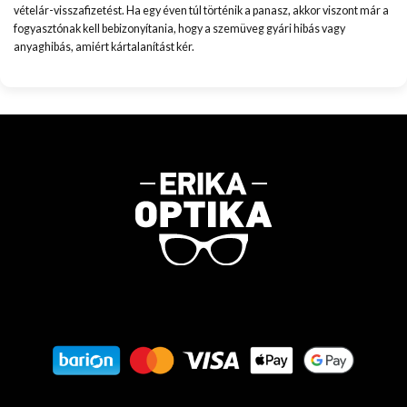
vételár-visszafizetést. Ha egy éven túl történik a panasz, akkor viszont már a
fogyasztónak kell bebizonyítania, hogy a szemüveg gyári hibás vagy
anyaghibás, amiért kártalanítást kér.