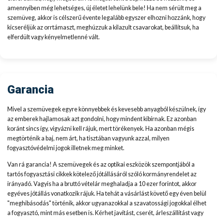
amennyiben még lehetséges, új életet lehelünk bele! Ha nem sérült meg a
szemüveg, akkor is célszerű évente legalább egyszer elhozni hozzánk, hogy
kicseréljük az orrtámaszt, meghúzzuk a kilazult csavarokat, beállítsuk, ha
elferdült vagy kényelmetlenné vált.
Garancia
Mivel a szemüvegek egyre könnyebbek és kevesebb anyagból készülnek, így
az emberek hajlamosak azt gondolni, hogy mindent kibírnak. Ez azonban
koránt sincs így, vigyázni kell rájuk, mert törékenyek. Ha azonban mégis
megtörténik a baj, nem árt, ha tisztában vagyunk azzal, milyen
fogyasztóvédelmi jogok illetnek meg minket.
Van rá garancia! A szemüvegek és az optikai eszközök szempontjából a
tartós fogyasztási cikkek kötelező jótállásáról szóló kormányrendelet az
irányadó. Vagyis ha a bruttó vételár meghaladja a 10 ezer forintot, akkor
egyéves jótállás vonatkozik rájuk. Ha tehát a vásárlást követő egy éven belül
"meghibásodás" történik, akkor ugyanazokkal a szavatossági jogokkal élhet
a fogyasztó, mint más esetben is. Kérhet javítást, cserét, árleszállítást vagy