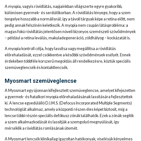
A myopia, vagyis rövidlátás, napjainkban világszerte egyre gyakoribb,
különösen gyermek- és serdülőkorban. A rövidlátás lényege, hogy a szem
tengelye hosszabb a normálisnál, így a távoli tárgyak képe a retina előtt, nem
pedig annak felszínén keletkezik. A myopia nem csupán látásprobléma: a
magas fokú rövidlátás jelentősen növeli bizonyos szemészeti szövődmények
– például a retina leválás, makuladegeneráció, zöldhályog – kockázatát is.
A myopia kontroll célja, hogy lassítsa vagy megállítsa a rövidlátás
előrehaladását, ezzel csökkentve a későbbi szövődmények esélyét. Ennek
érdekében többféle korszerű megoldás áll rendelkezésre, köztük speciális
szemüveglencsék és kontaktlencsék.
Myosmart szemüveglencse
A Myosmart egy újonnan kifejlesztett szemüveglencse, amelyet kifejezetten
a gyermek- és fiatalkori myopia előrehaladásának lassítására fejlesztettek
ki. A lencse egyedülálló D.I.M.S. (Defocus Incorporated Multiple Segments)
technológiát alkalmaz, amely a központi részen éles képet biztosít, míg a
lencse többi részén speciális defókusz zónák találhatók. Ezek a zónák segítik
a szem alkalmazkodását és lassítják a szemgolyó megnyúlását, így
mérséklik a rövidlátás romlásának ütemét.
A Myosmart lencsék klinikailag igazoltan hatékonyak, viselésük kényelmes