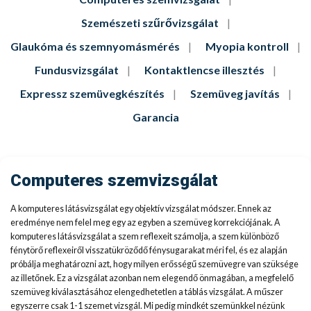
Szemészeti szűrővizsgálat
Glaukóma és szemnyomásmérés
Myopia kontroll
Fundusvizsgálat
Kontaktlencse illesztés
Expressz szemüvegkészítés
Szemüveg javítás
Garancia
Computeres szemvizsgálat
A komputeres látásvizsgálat egy objektív vizsgálat módszer. Ennek az
eredménye nem felel meg egy az egyben a szemüveg korrekciójának. A
komputeres látásvizsgálat a szem reflexeit számolja, a szem különböző
fénytörő reflexeiről visszatükröződő fénysugarakat méri fel, és ez alapján
próbálja meghatározni azt, hogy milyen erősségű szemüvegre van szüksége
az illetőnek. Ez a vizsgálat azonban nem elegendő önmagában, a megfelelő
szemüveg kiválasztásához elengedhetetlen a táblás vizsgálat. A műszer
egyszerre csak 1-1 szemet vizsgál. Mi pedig mindkét szemünkkel nézünk