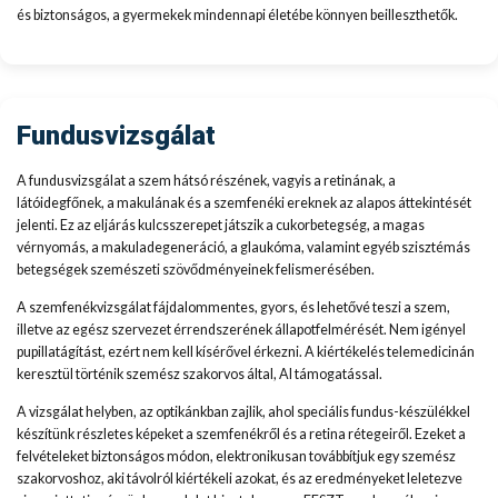
és biztonságos, a gyermekek mindennapi életébe könnyen beilleszthetők.
Fundusvizsgálat
A fundusvizsgálat a szem hátsó részének, vagyis a retinának, a
látóidegfőnek, a makulának és a szemfenéki ereknek az alapos áttekintését
jelenti. Ez az eljárás kulcsszerepet játszik a cukorbetegség, a magas
vérnyomás, a makuladegeneráció, a glaukóma, valamint egyéb szisztémás
betegségek szemészeti szövődményeinek felismerésében.
A szemfenékvizsgálat fájdalommentes, gyors, és lehetővé teszi a szem,
illetve az egész szervezet érrendszerének állapotfelmérését. Nem igényel
pupillatágítást, ezért nem kell kísérővel érkezni. A kiértékelés telemedicinán
keresztül történik szemész szakorvos által, AI támogatással.
A vizsgálat helyben, az optikánkban zajlik, ahol speciális fundus-készülékkel
készítünk részletes képeket a szemfenékről és a retina rétegeiről. Ezeket a
felvételeket biztonságos módon, elektronikusan továbbítjuk egy szemész
szakorvoshoz, aki távolról kiértékeli azokat, és az eredményeket leletezve