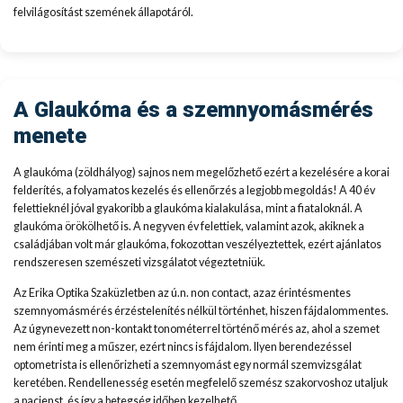
felvilágosítást szemének állapotáról.
A Glaukóma és a szemnyomásmérés
menete
A glaukóma (zöldhályog) sajnos nem megelőzhető ezért a kezelésére a korai
felderítés, a folyamatos kezelés és ellenőrzés a legjobb megoldás! A 40 év
felettieknél jóval gyakoribb a glaukóma kialakulása, mint a fiataloknál. A
glaukóma örökölhető is. A negyven év felettiek, valamint azok, akiknek a
családjában volt már glaukóma, fokozottan veszélyeztettek, ezért ajánlatos
rendszeresen szemészeti vizsgálatot végeztetniük.
Az Erika Optika Szaküzletben az ú.n. non contact, azaz érintésmentes
szemnyomásmérés érzéstelenítés nélkül történhet, hiszen fájdalommentes.
Az úgynevezett non-kontakt tonométerrel történő mérés az, ahol a szemet
nem érinti meg a műszer, ezért nincs is fájdalom. Ilyen berendezéssel
optometrista is ellenőrizheti a szemnyomást egy normál szemvizsgálat
keretében. Rendellenesség esetén megfelelő szemész szakorvoshoz utaljuk
a pacienst, és így a betegség időben kezelhető.