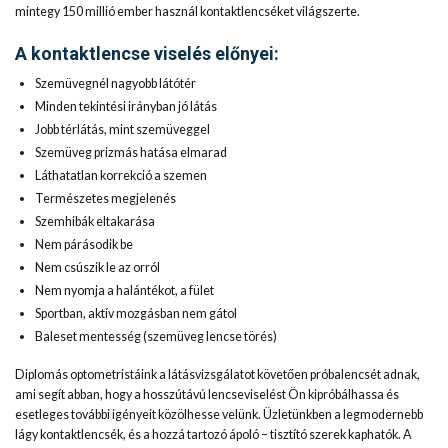
mintegy 150 millió ember használ kontaktlencséket világszerte.
A kontaktlencse viselés előnyei:
Szemüvegnél nagyobb látótér
Minden tekintési irányban jó látás
Jobb térlátás, mint szemüveggel
Szemüveg prizmás hatása elmarad
Láthatatlan korrekció a szemen
Természetes megjelenés
Szemhibák eltakarása
Nem párásodik be
Nem csúszik le az orról
Nem nyomja a halántékot, a fület
Sportban, aktív mozgásban nem gátol
Baleset mentesség (szemüveg lencse törés)
Diplomás optometristáink a látásvizsgálatot követően próbalencsét adnak,
ami segít abban, hogy a hosszútávú lencseviselést Ön kipróbálhassa és
esetleges további igényeit közölhesse velünk. Üzletünkben a legmodernebb
lágy kontaktlencsék, és a hozzá tartozó ápoló – tisztító szerek kaphatók. A