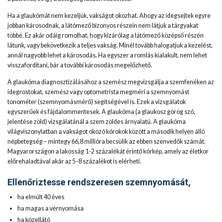
Ha a glaukómát nem kezeljük, vakságot okozhat. Ahogy az idegsejtek egyre
jobban károsodnak, a látómező bizonyos részein nem látjuk a tárgyakat
többé. Ez akár odáig romolhat, hogy kizárólag a látómező középső részén
látunk, vagy bekövetkezik a teljes vakság. Minél tovább halogatjuk a kezelést,
annál nagyobb lehet a károsodás. Ha egyszer a romlás kialakult, nem lehet
visszafordítani, bár a további károsodás megelőzhető.
A glaukóma diagnosztizálásához a szemész megvizsgálja a szemfenéken az
idegrostokat, szemész vagy optometrista megméri a szemnyomást
tonométer (szemnyomásmérő) segítségével is. Ezek a vizsgálatok
egyszerűek és fájdalommentesek. A glaukóma (a glaukosz görög szó,
jelentése zöld) vizsgálatánál a szem zöldes árnyalatú. A glaukóma
világviszonylatban a vakságot okozó kórokok között a második helyen álló
népbetegség – mintegy 66,8 millióra becsülik az ebben szenvedők számát.
Magyarországon a lakosság 1-2 százalékát érintő kórkép, amely az életkor
előrehaladtával akár az 5-8 százalékot is elérheti.
Ellenőriztesse rendszeresen szemnyomását,
ha elmúlt 40 éves
ha magas a vérnyomása
ha közellátó