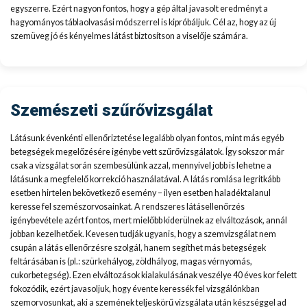
egyszerre. Ezért nagyon fontos, hogy a gép által javasolt eredményt a
hagyományos táblaolvasási módszerrel is kipróbáljuk. Cél az, hogy az új
szemüveg jó és kényelmes látást biztosítson a viselője számára.
Szemészeti szűrővizsgálat
Látásunk évenkénti ellenőriztetése legalább olyan fontos, mint más egyéb
betegségek megelőzésére igénybe vett szűrővizsgálatok. Így sokszor már
csak a vizsgálat során szembesülünk azzal, mennyivel jobb is lehetne a
látásunk a megfelelő korrekció használatával. A látás romlása legritkább
esetben hirtelen bekövetkező esemény – ilyen esetben haladéktalanul
keresse fel szemészorvosainkat. A rendszeres látásellenőrzés
igénybevétele azért fontos, mert mielőbb kiderülnek az elváltozások, annál
jobban kezelhetőek. Kevesen tudják ugyanis, hogy a szemvizsgálat nem
csupán a látás ellenőrzésre szolgál, hanem segíthet más betegségek
feltárásában is (pl.: szürkehályog, zöldhályog, magas vérnyomás,
cukorbetegség). Ezen elváltozások kialakulásának veszélye 40 éves kor felett
fokozódik, ezért javasoljuk, hogy évente keressék fel vizsgálónkban
szemorvosunkat, aki a szemének teljeskörű vizsgálata után készséggel ad