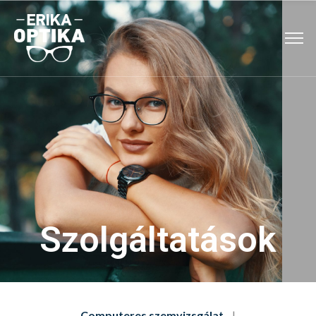
Szolgáltatások
Computeres szemvizsgálat